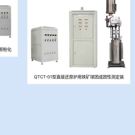
还原粉化
QTCT-01型直接还原炉用铁矿球团成团性测定装
置